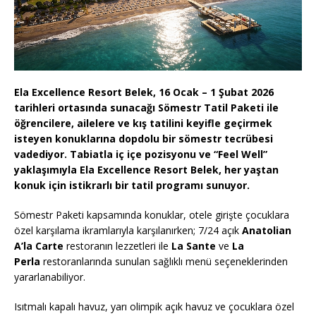
Ela Excellence Resort Belek, 16 Ocak – 1 Şubat 2026
tarihleri ortasında sunacağı
Sömestr Tatil Paketi
ile
öğrencilere, ailelere ve kış tatilini keyifle geçirmek
isteyen konuklarına dopdolu bir sömestr tecrübesi
vadediyor. Tabiatla iç içe pozisyonu ve “Feel Well”
yaklaşımıyla Ela Excellence Resort Belek, her yaştan
konuk için istikrarlı bir tatil programı sunuyor.
Sömestr Paketi kapsamında konuklar, otele girişte çocuklara
özel karşılama ikramlarıyla karşılanırken; 7/24 açık
Anatolian
A’la Carte
restoranın lezzetleri ile
La Sante
ve
La
Perla
restoranlarında sunulan sağlıklı menü seçeneklerinden
yararlanabiliyor.
Isıtmalı kapalı havuz, yarı olimpik açık havuz ve çocuklara özel