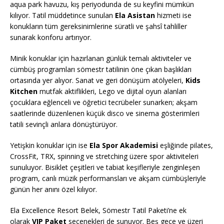
aqua park havuzu, kış periyodunda de su keyfini mümkün
kılıyor. Tatil müddetince sunulan
Ela Asistan
hizmeti ise
konukların tüm gereksinimlerine süratli ve şahsî tahliller
sunarak konforu artırıyor.
Minik konuklar için hazırlanan günlük temalı aktiviteler ve
cümbüş programları sömestr tatilinin öne çıkan başlıkları
ortasında yer alıyor. Sanat ve geri dönüşüm atölyeleri,
Kids
Kitchen
mutfak aktiflikleri, Lego ve dijital oyun alanları
çocuklara eğlenceli ve öğretici tecrübeler sunarken; akşam
saatlerinde düzenlenen küçük disco ve sinema gösterimleri
tatili sevinçli anlara dönüştürüyor.
Yetişkin konuklar için ise
Ela Spor Akademisi
eşliğinde pilates,
CrossFit, TRX, spinning ve stretching üzere spor aktiviteleri
sunuluyor. Bisiklet çeşitleri ve tabiat keşifleriyle zenginleşen
program, canlı müzik performansları ve akşam cümbüşleriyle
günün her anını özel kılıyor.
Ela Excellence Resort Belek, Sömestr Tatil Paketi’ne ek
olarak
VIP Paket
seçenekleri de sunuyor. Beş gece ve üzeri