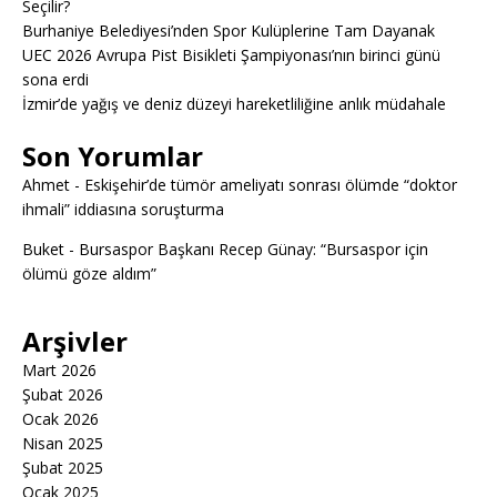
Seçilir?
Burhaniye Belediyesi’nden Spor Kulüplerine Tam Dayanak
UEC 2026 Avrupa Pist Bisikleti Şampiyonası’nın birinci günü
sona erdi
İzmir’de yağış ve deniz düzeyi hareketliliğine anlık müdahale
Son Yorumlar
Ahmet
-
Eskişehir’de tümör ameliyatı sonrası ölümde “doktor
ihmali” iddiasına soruşturma
Buket
-
Bursaspor Başkanı Recep Günay: “Bursaspor için
ölümü göze aldım”
Arşivler
Mart 2026
Şubat 2026
Ocak 2026
Nisan 2025
Şubat 2025
Ocak 2025