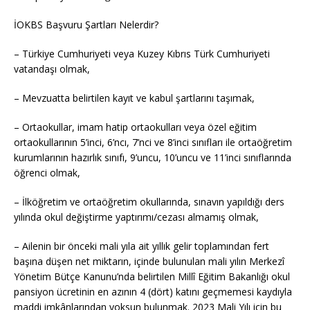
İOKBS Başvuru Şartları Nelerdir?
– Türkiye Cumhuriyeti veya Kuzey Kıbrıs Türk Cumhuriyeti
vatandaşı olmak,
– Mevzuatta belirtilen kayıt ve kabul şartlarını taşımak,
– Ortaokullar, imam hatip ortaokulları veya özel eğitim
ortaokullarının 5’inci, 6’ncı, 7’nci ve 8’inci sınıfları ile ortaöğretim
kurumlarının hazırlık sınıfı, 9’uncu, 10’uncu ve 11’inci sınıflarında
öğrenci olmak,
– İlköğretim ve ortaöğretim okullarında, sınavın yapıldığı ders
yılında okul değiştirme yaptırımı/cezası almamış olmak,
– Ailenin bir önceki mali yıla ait yıllık gelir toplamından fert
başına düşen net miktarın, içinde bulunulan mali yılın Merkezî
Yönetim Bütçe Kanunu’nda belirtilen Millî Eğitim Bakanlığı okul
pansiyon ücretinin en azının 4 (dört) katını geçmemesi kaydıyla
maddi imkânlarından yoksun bulunmak. 2023 Mali Yılı için bu