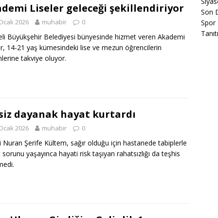
Siyas
demi Liseler geleceği şekillendiriyor
Son 
Ocak 2026
muhabir
0
Spor
Tanıt
li Büyükşehir Belediyesi bünyesinde hizmet veren Akademi
er, 14-21 yaş kümesindeki lise ve mezun öğrencilerin
mlerine takviye oluyor.
siz dayanak hayat kurtardı
Ocak 2026
muhabir
0
li Nuran Şerife Kültem, sağır olduğu için hastanede tabiplerle
at sorunu yaşayınca hayati risk taşıyan rahatsızlığı da teşhis
medi.