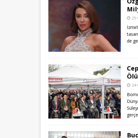
Özg
Mil
25 
İzmir
tasar
de ge
Cep
Ölü
24 
Borno
Dünya
Süley
gerçek
Buc