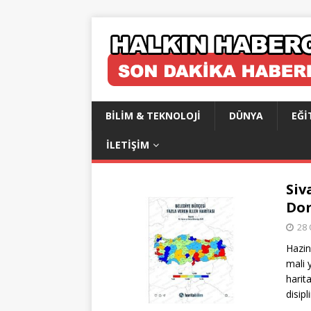
BILIM & TEKNOLOJI
DÜNYA
EĞI
İLETIŞIM
Siv
Do
28 
Hazin
mali 
harit
disipl