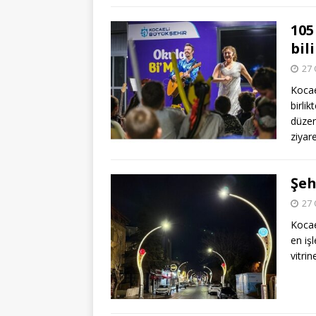
105
bil
27 
Kocael
birlik
düzen
ziyare
Şeh
27 
Kocae
en iş
vitrin