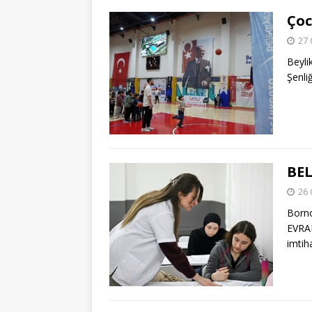
Çoc
27 
Beyli
Şenli
BEL
26 
Borno
EVRAK
imtih