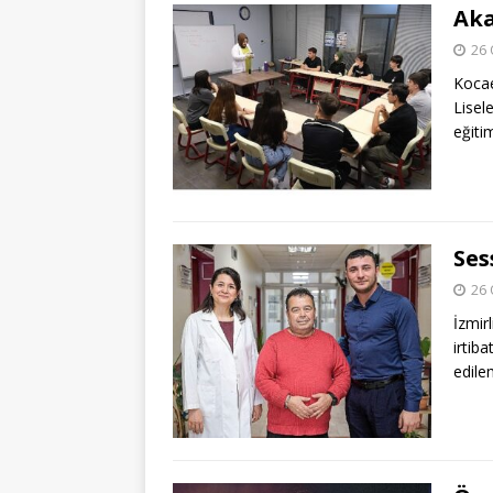
Aka
26 
Kocae
Lisel
eğiti
Ses
26 
İzmir
irtib
edile