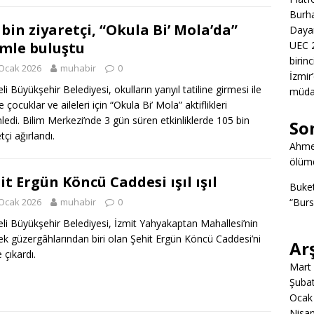
Burha
 bin ziyaretçi, “Okula Bi’ Mola’da”
Daya
imle buluştu
UEC 2
birin
Ocak 2026
muhabir
0
İzmir
i Büyükşehir Belediyesi, okulların yarıyıl tatiline girmesi ile
müda
te çocuklar ve aileleri için “Okula Bi’ Mola” aktiflikleri
ledi. Bilim Merkezi’nde 3 gün süren etkinliklerde 105 bin
So
tçi ağırlandı.
Ahme
ölümd
it Ergün Köncü Caddesi ışıl ışıl
Buke
“Burs
Ocak 2026
muhabir
0
li Büyükşehir Belediyesi, İzmit Yahyakaptan Mahallesi’nin
lek güzergâhlarından biri olan Şehit Ergün Köncü Caddesi’ni
Ar
e çıkardı.
Mart
Şuba
Ocak
Nisa