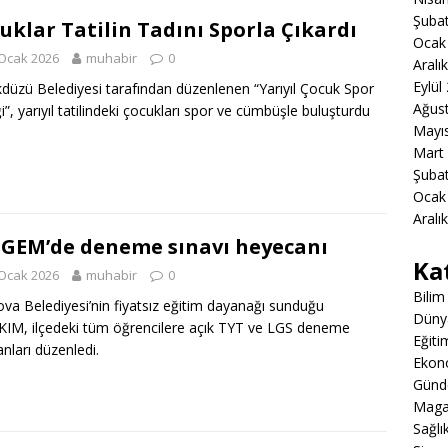
Şuba
uklar Tatilin Tadını Sporla Çıkardı
Ocak
Ocak 2026
muhabir
0
Aralı
Eylül
kdüzü Belediyesi tarafından düzenlenen “Yarıyıl Çocuk Spor
Ağus
ği”, yarıyıl tatilindeki çocukları spor ve cümbüşle buluşturdu
Mayı
Mart
Şuba
Ocak
Aralı
GEM’de deneme sınavı heyecanı
Ka
Ocak 2026
muhabir
0
Bilim
va Belediyesi’nin fiyatsız eğitim dayanağı sunduğu
Düny
IM, ilçedeki tüm öğrencilere açık TYT ve LGS deneme
Eğiti
anları düzenledi.
Ekon
Gün
Maga
Sağlı