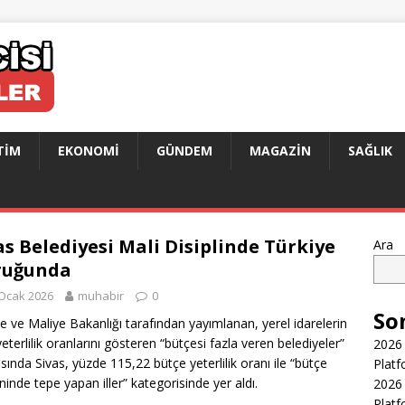
TIM
EKONOMI
GÜNDEM
MAGAZIN
SAĞLIK
as Belediyesi Mali Disiplinde Türkiye
Ara
ruğunda
Ocak 2026
muhabir
0
So
e ve Maliye Bakanlığı tarafından yayımlanan, yerel idarelerin
yeterlilik oranlarını gösteren “bütçesi fazla veren belediyeler”
2026 
asında Sivas, yüzde 115,22 bütçe yeterlilik oranı ile “bütçe
Platf
ininde tepe yapan iller” kategorisinde yer aldı.
2026 
Platf