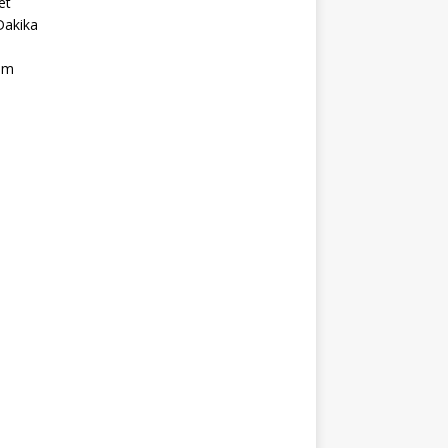
et
Dakika
ım