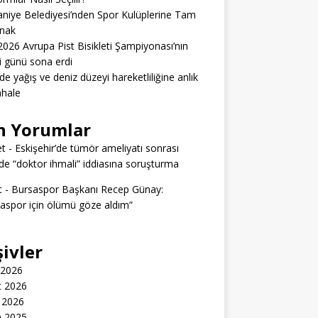
niye Belediyesi’nden Spor Kulüplerine Tam
nak
026 Avrupa Pist Bisikleti Şampiyonası’nın
ci günü sona erdi
’de yağış ve deniz düzeyi hareketliliğine anlık
hale
n Yorumlar
t
-
Eskişehir’de tümör ameliyatı sonrası
e “doktor ihmali” iddiasına soruşturma
t
-
Bursaspor Başkanı Recep Günay:
aspor için ölümü göze aldım”
şivler
 2026
t 2026
 2026
n 2025