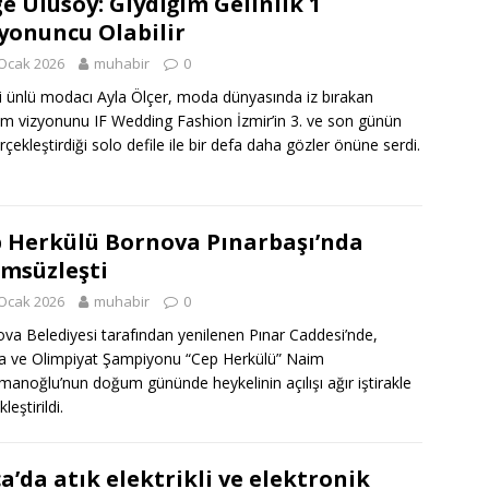
e Ulusoy: Giydiğim Gelinlik 1
yonuncu Olabilir
Ocak 2026
muhabir
0
li ünlü modacı Ayla Ölçer, moda dünyasında iz bırakan
ım vizyonunu IF Wedding Fashion İzmir’in 3. ve son günün
rçekleştirdiği solo defile ile bir defa daha gözler önüne serdi.
 Herkülü Bornova Pınarbaşı’nda
msüzleşti
Ocak 2026
muhabir
0
va Belediyesi tarafından yenilenen Pınar Caddesi’nde,
 ve Olimpiyat Şampiyonu “Cep Herkülü” Naim
manoğlu’nun doğum gününde heykelinin açılışı ağır iştirakle
leştirildi.
a’da atık elektrikli ve elektronik